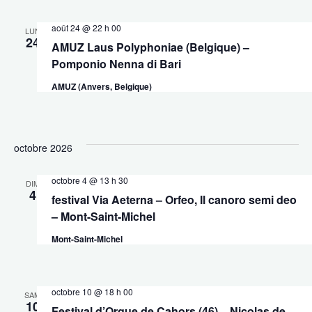
août 24 @ 22 h 00
LUN
24
AMUZ Laus Polyphoniae (Belgique) –
Pomponio Nenna di Bari
AMUZ (Anvers, Belgique)
octobre 2026
octobre 4 @ 13 h 30
DIM
4
festival Via Aeterna – Orfeo, Il canoro semi deo
– Mont-Saint-Michel
Mont-Saint-Michel
octobre 10 @ 18 h 00
SAM
10
Festival d’Orgue de Cahors (46) – Nicolas de