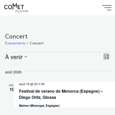
Aller
au
Accueil
Comet
contenu
Évènements
Musicke
Concert
Évènements
Concert
À venir
Évènements
Na
Nav
Liste
Sélectionnez
de
une
par
août 2026
date.
vu
août 19 @ 20 h 00
con
MER
19
Festival de verano de Menorca (Espagne) –
Év
Diego Ortiz, Glosas
Mahon (Minorque, Espagne)