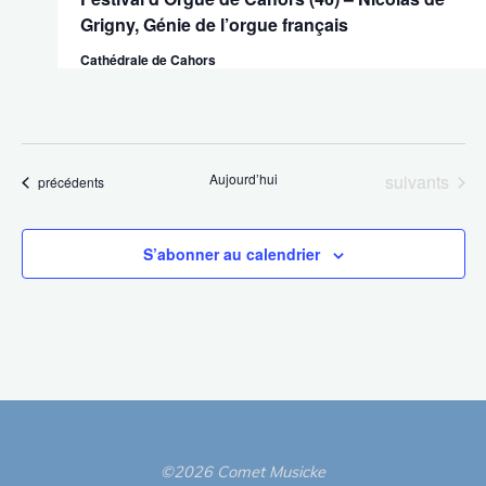
Grigny, Génie de l’orgue français
Cathédrale de Cahors
Évènements
Aujourd’hui
suivants
Évènements
précédents
S’abonner au calendrier
©2026 Comet Musicke