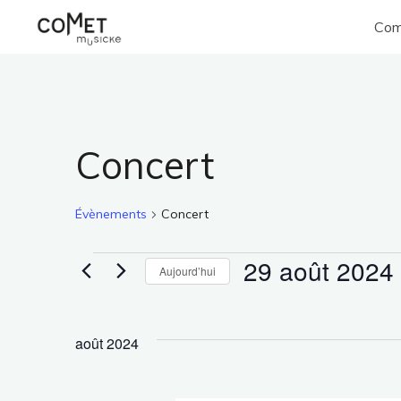
Aller
Com
au
Comet
contenu
Musicke
Concert
Évènements
Concert
29 août 2024
Évènements
Aujourd’hui
Sélectionnez
une
août 2024
date.